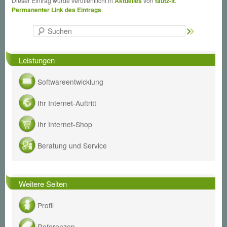
Dieser Eintrag wurde veröffentlicht in
Aktuelles
von
tautz-it
.
Permanenter Link des Eintrags
.
Suche
Leistungen
Softwareentwicklung
Ihr Internet-Auftritt
Ihr Internet-Shop
Beratung und Service
Weitere Seiten
Profil
Referenzen